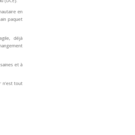
au (DCE).
nautaire en
hain paquet
gile, déjà
e changement
 saines et à
r n’est tout