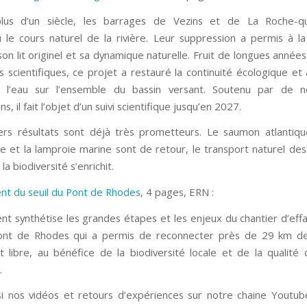
lus d’un siècle, les barrages de Vezins et de La Roche-qu
 le cours naturel de la rivière. Leur suppression a permis à l
son lit originel et sa dynamique naturelle. Fruit de longues année
s scientifiques, ce projet a restauré la continuité écologique et 
e l’eau sur l’ensemble du bassin versant. Soutenu par de 
s, il fait l’objet d’un suivi scientifique jusqu’en 2027.
rs résultats sont déjà très prometteurs. Le saumon atlantique,
 et la lamproie marine sont de retour, le transport naturel de
la biodiversité s’enrichit.
nt du seuil du Pont de Rhodes
, 4 pages, ERN :
t synthétise les grandes étapes et les enjeux du chantier d’ef
Pont de Rhodes qui a permis de reconnecter près de 29 km de 
 libre, au bénéfice de la biodiversité locale et de la qualité 
.
si nos vidéos et retours d’expériences sur notre chaine Youtub