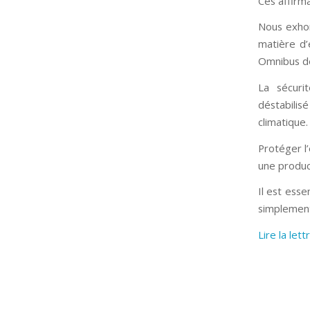
Ces affirma
Nous exhor
matière d’
Omnibus de 
La sécuri
déstabilisé
climatique.
Protéger l’
une product
Il est esse
simplement
Lire la lett