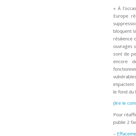
« À l’occ
Europe ré
suppressio
bloquent la
résilience
ouvrages s
sont de pe
encore d
fonctionne
vulnérable
impactent 
le fond du 
(
lire le co
Pour réaff
publie 2 f
–
Effaceme