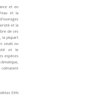
ance et en
’eau et la
 d’ouvrages
ersité et la
mbre de ces
 la plupart
s seuils ou
ité et le
des espèces
climatique,
i colmatent
solètes ERN