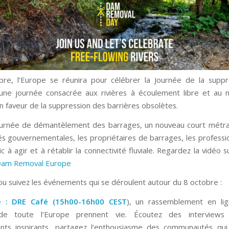
re, l’Europe se réunira pour célébrer la Journée de la supp
 une journée consacrée aux rivières à écoulement libre et au
en faveur de la suppression des barrières obsolètes.
ournée de démantèlement des barrages, un nouveau court métr
tés gouvernementales, les propriétaires de barrages, les professio
c à agir et à rétablir la connectivité fluviale. Regardez la vidéo s
am Removal Europe
 ou suivez les événements qui se déroulent autour du 8 octobre :
e :
DRE Café
(15h00-16h00 CEST
), un rassemblement en li
 de toute l’Europe prennent vie. Écoutez des interviews
nts inspirants, partagez l’enthousiasme des communautés qui