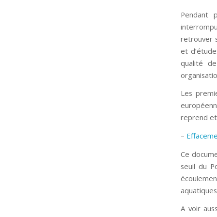
Pendant p
interrompu
retrouver 
et d’étude
qualité d
organisation
Les premie
européenne
reprend et 
–
Effaceme
Ce documen
seuil du 
écoulement
aquatiques
A voir aus