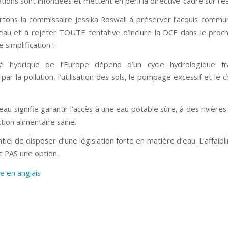
tions sont infondées et mettent en péril la directive-cadre sur l’e
tons la commissaire Jessika Roswall à préserver l’acquis commu
eau et à rejeter TOUTE tentative d’inclure la DCE dans le proc
simplification !
té hydrique de l’Europe dépend d’un cycle hydrologique fra
 par la pollution, l’utilisation des sols, le pompage excessif et l
eau signifie garantir l’accès à une eau potable sûre, à des rivières
ion alimentaire saine.
ntiel de disposer d’une législation forte en matière d’eau. L’affaibli
 PAS une option.
re en anglais