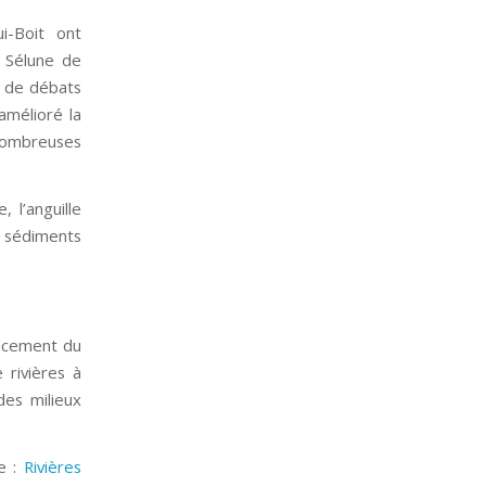
i-Boit ont
a Sélune de
s de débats
amélioré la
nombreuses
 l’anguille
s sédiments
facement du
rivières à
des milieux
e :
Rivières