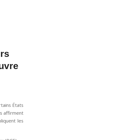
rs
uvre
rtains États
ls affirment
liquent les