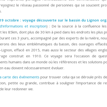
t rejoignez le réseau passionné de personnes qui se soucient p
s.
19 octobre : voyage découverte sur le bassin du Lignon org
d’informations et inscription
) : De la source à la confluence le
t les 85km, dont plus de 30 km à pied dans les endroits les plus p
Durant ces 3 jours, accompagné par des experts de la rivière, nou
erons des lieux emblématiques du bassin, des ouvrages effacés
-Lignon, effacé en 2015, mais aussi le secteur des villages englo
rage construit en 1910. Ce voyage sera l’occasion de quest
ts humains dans un monde où les références et les solutions po
en eau doivent nécessairement évoluer.
la carte des événements
pour trouver celui qui se déroule près de
ion, petite ou grande, contribue à souligner l’importance de re
 de leur redonner vie.