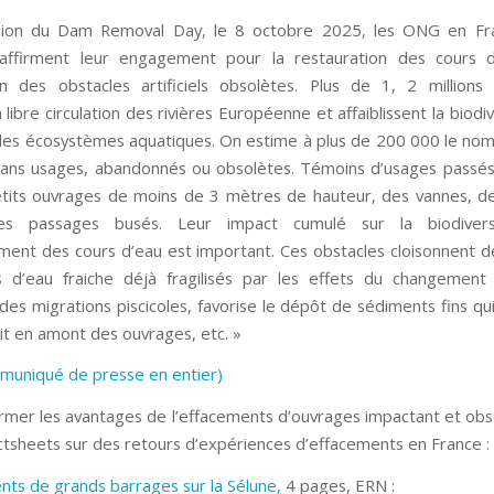
asion du Dam Removal Day, le 8 octobre 2025, les ONG en Fr
affirment leur engagement pour la restauration des cours d
n des obstacles artificiels obsolètes. Plus de 1, 2 millions
 libre circulation des rivières Européenne et affaiblissent la biodiv
 des écosystèmes aquatiques. On estime à plus de 200 000 le no
ans usages, abandonnés ou obsolètes. Témoins d’usages passés,
tits ouvrages de moins de 3 mètres de hauteur, des vannes, de
es passages busés. Leur impact cumulé sur la biodivers
ment des cours d’eau est important. Ces obstacles cloisonnent 
s d’eau fraiche déjà fragilisés par les effets du changement 
des migrations piscicoles, favorise le dépôt de sédiments fins qu
lit en amont des ouvrages, etc. »
mmuniqué de presse en entier)
irmer les avantages de l’effacements d’ouvrages impactant et ob
actsheets sur des retours d’expériences d’effacements en France :
nts de grands barrages sur la Sélune,
4 pages, ERN :