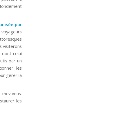
rofondément
anisée par
s voyageurs
ittoresques
s visiterons
 dont celui
utis par un
ionner les
ur gérer la
 chez vous.
staurer les