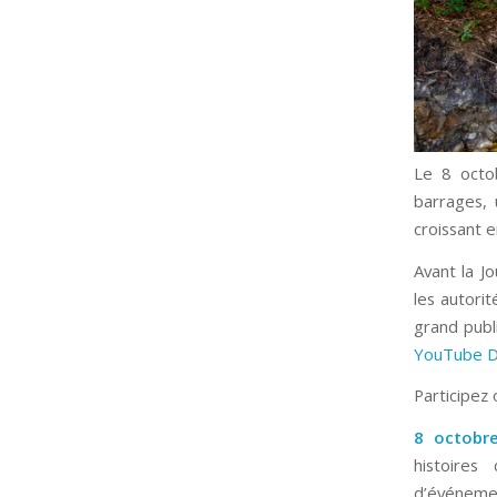
Le 8 octob
barrages,
croissant 
Avant la J
les autori
grand publi
YouTube D
Participez
8 octobr
histoires
d’événeme