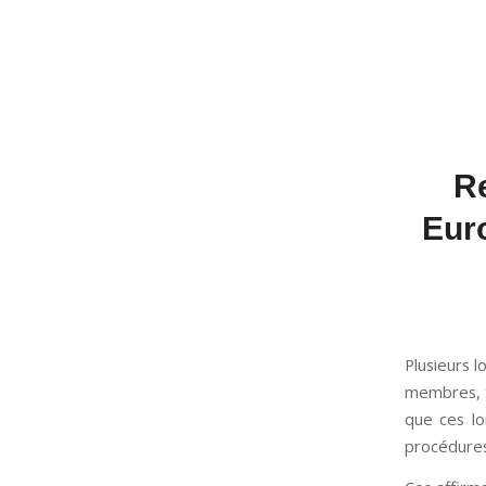
R
Eur
Plusieurs l
membres, te
que ces lo
procédures