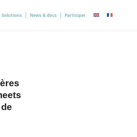
Solutions
News & docs
Participer
ières
heets
 de