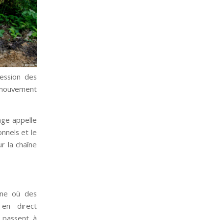
ression des
 mouvement
age appelle
nnels et le
ur la chaîne
gne où des
 en direct
 passent à