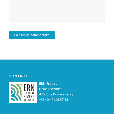
Alternative:
CONTACT
ERN France
8 rue Crozatier
43000 Le Puy en Velay
+33 (0)4.71.05.57.88