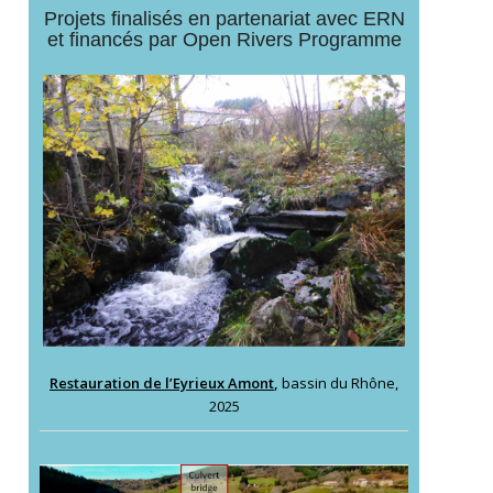
Projets finalisés en partenariat avec ERN
et financés par Open Rivers Programme
Restauration de l’Eyrieux Amont
,
bassin du Rhône,
2025