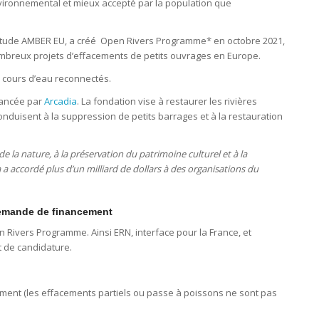
nvironnemental et mieux accepté par la population que
l’étude AMBER EU, a créé Open Rivers Programme* en octobre 2021,
ombreux projets d’effacements de petits ouvrages en Europe.
e cours d’eau reconnectés.
nancée par
Arcadia
. La fondation vise à restaurer les rivières
uisent à la suppression de petits barrages et à la restauration
e la nature, à la préservation du patrimoine culturel et à la
a accordé plus d’un milliard de dollars à des organisations du
demande de financement
 Rivers Programme. Ainsi ERN, interface pour la France, et
t de candidature.
ement (les effacements partiels ou passe à poissons ne sont pas