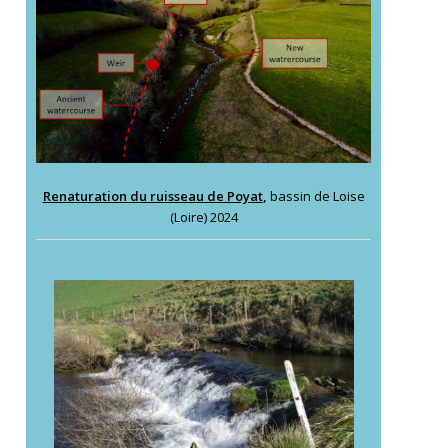
Renaturation du ruisseau de Poyat
,
bassin de Loise
(Loire) 2024