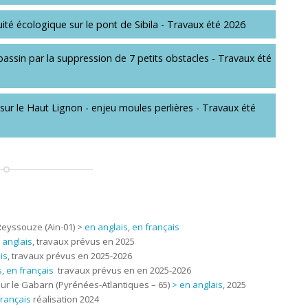
ité écologique sur le pont de Sibila - Travaux été 2026
bassin par la suppression de 7 petits obstacles - Travaux été
 sur le Haut Lignon - enjeu moules perlières - Travaux été
-Reyssouze (Ain-01) >
en anglais
,
en français
 anglais
, travaux prévus en 2025
is
, travaux prévus en 2025-2026
s
,
en français
travaux prévus en en 2025-2026
sur le Gabarn (Pyrénées-Atlantiques – 65)
> en anglais
, 2025
français
réalisation 2024