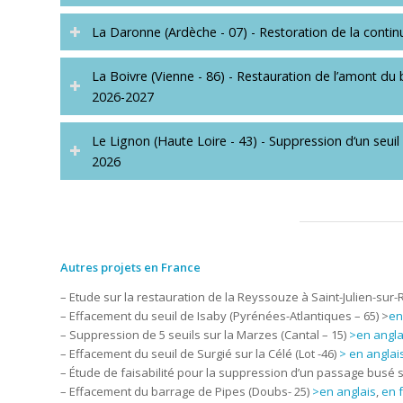
La Daronne (Ardèche - 07) - Restoration de la continu
La Boivre (Vienne - 86) - Restauration de l’amont du 
2026-2027
Le Lignon (Haute Loire - 43) - Suppression d‘un seuil
2026
Autres projets en France
– Etude sur la restauration de la Reyssouze à Saint-Julien-sur
– Effacement du seuil de Isaby (Pyrénées-Atlantiques – 65) >
en
– Suppression de 5 seuils sur la Marzes (Cantal – 15)
>en angla
– Effacement du seuil de Surgié sur la Célé (Lot -46)
> en anglai
– Étude de faisabilité pour la suppression d’un passage busé 
– Effacement du barrage de Pipes (Doubs- 25)
>en anglais
,
en 