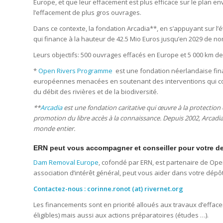
Europe, et que leur effacement est plus efficace sur le plan e
l’effacement de plus gros ouvrages.
Dans ce contexte, la fondation Arcadia**, en s’appuyant sur 
qui finance à la hauteur de 42.5 Mio Euros jusqu’en 2029 de n
Leurs objectifs: 500 ouvrages effacés en Europe et 5 000 km d
*
Open Rivers Programme
est une fondation néerlandaise fi
européennes menacées en soutenant des interventions qui cond
du débit des rivières et de la biodiversité.
**
Arcadia
est une fondation caritative qui œuvre à la protection d
promotion du libre accès à la connaissance. Depuis 2002, Arcadia 
monde entier.
ERN peut vous accompagner et conseiller pour votre 
Dam Removal Europe
, cofondé par ERN, est partenaire de Open
association d’intérêt général, peut vous aider dans votre dépô
Contactez-nous : corinne.ronot (at) rivernet.org
Les financements sont en priorité alloués aux travaux d’effac
éligibles) mais aussi aux actions préparatoires (études …).