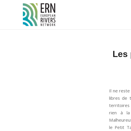
Panneau de gestion des cookies
Les 
Il ne rest
libres de 
territoires
rien à la
Malheureus
le Petit T