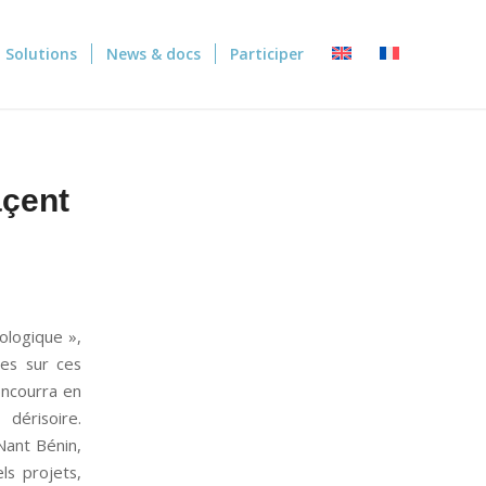
Solutions
News & docs
Participer
açent
ologique »,
les sur ces
concourra en
dérisoire.
Nant Bénin,
ls projets,