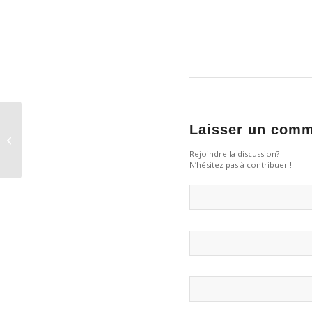
Laisser un comm
Le Saumon dans les
Alpes
Rejoindre la discussion?
N’hésitez pas à contribuer !