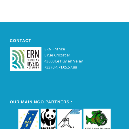
Alternative:
CONTACT
ERN France
8 rue Crozatier
43000 Le Puy en Velay
+33 (0)4.71.05.57.88
OUR MAIN NGO PARTNERS :