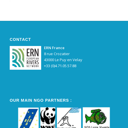
Alternative:
CONTACT
ERN France
8 rue Crozatier
43000 Le Puy en Velay
+33 (0)4.71.05.57.88
OUR MAIN NGO PARTNERS :