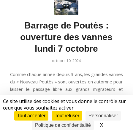
Barrage de Poutès :
ouverture des vannes
lundi 7 octobre
octobre 10, 2024
Comme chaque année depuis 3 ans, les grandes vannes
du « Nouveau Poutès » sont ouvertes en automne pour
laisser le passage libre aux grands migrateurs et
permettre d’accéder sans obstacles aux meilleurs sites
Ce site utilise des cookies et vous donne le contrôle sur
de reproduction.
ceux que vous souhaitez activer
Cette année 67 saumons de l’Axe Loire Allier ont
Tout accepter
Tout refuser
Personnaliser
franchi la passe à poissons rive droite du pont barrage
X
Masquer le 
Politique de confidentialité
de Vichy, mais on estime à une centaine le nombre de