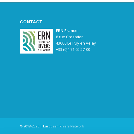
CONTACT
ERN France
8 rue Crozatier
43000 Le Puy en Velay
+33 (0)4.71.05.57.88
© 2018-2026 | European Rivers Network