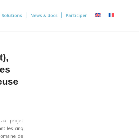
Solutions
News & docs
Participer
),
les
reuse
 au projet
nt les cinq
 domaine de