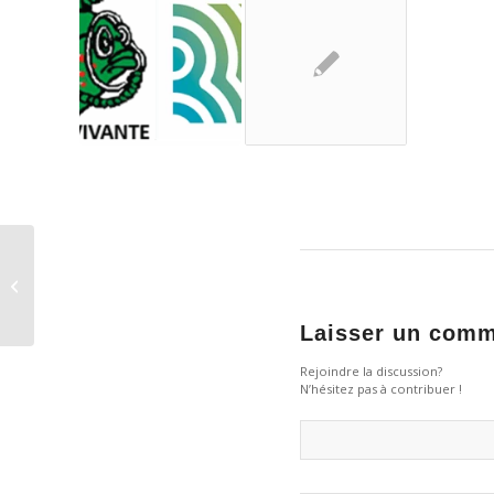
Nouveau cycle des
Webinaires du Mardi
:INSCRIPTIONS
OUVERTES
Laisser un comm
Rejoindre la discussion?
N’hésitez pas à contribuer !