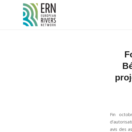
Panneau de gestion des cookies
F
Bé
proj
Fin octob
d’autorisa
avis des a