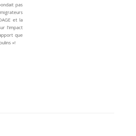
pondait pas
 migrateurs
SDAGE et la
ur l’impact
rapport que
ulins »!