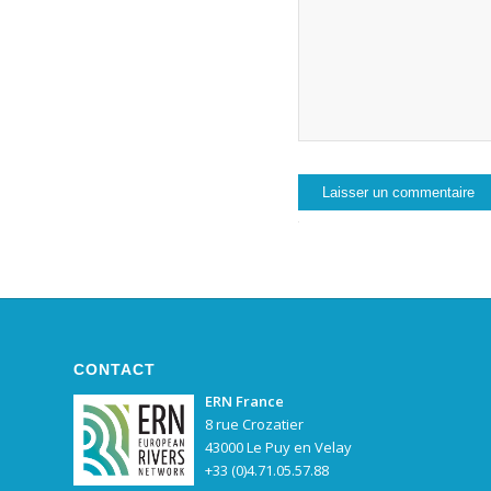
CONTACT
ERN France
8 rue Crozatier
43000 Le Puy en Velay
+33 (0)4.71.05.57.88