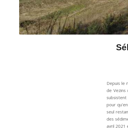
Sél
Depuis le 
de Vezins 
subsistent
pour qu’enf
seul resta
des sédime
avril 2021