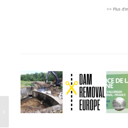
>> Plus d’i
L’Europe dévoile sa
stratégie Biodiversité
pour 2030 : En 2030,
les...