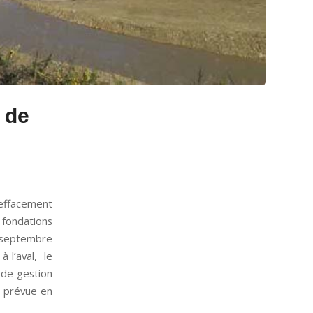
 de
’effacement
 fondations
n septembre
à l’aval, le
 de gestion
t prévue en