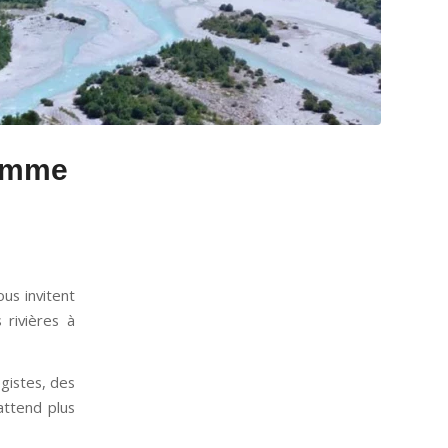
ramme
us invitent
 rivières à
ogistes, des
attend plus