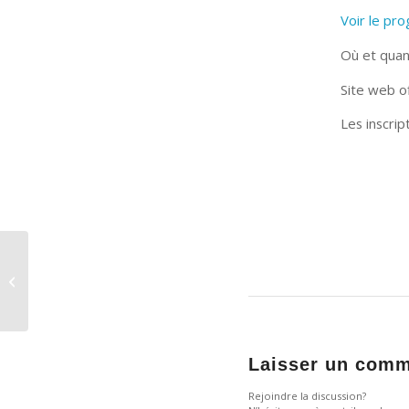
Voir le p
Où et quan
Site web of
Les inscrip
Salmon Comeback
Rhin: Visite du chantier
des passes à poisson
Laisser un comm
Rejoindre la discussion?