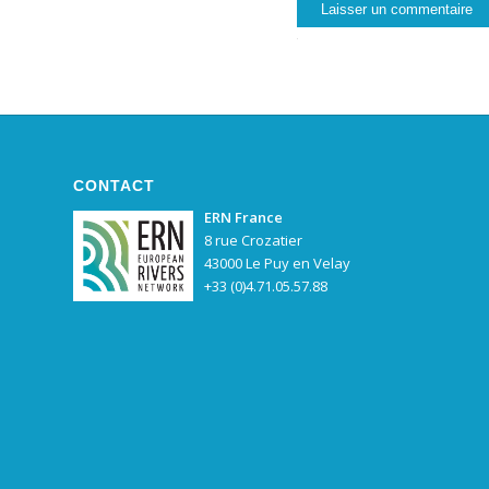
CONTACT
ERN France
8 rue Crozatier
43000 Le Puy en Velay
+33 (0)4.71.05.57.88