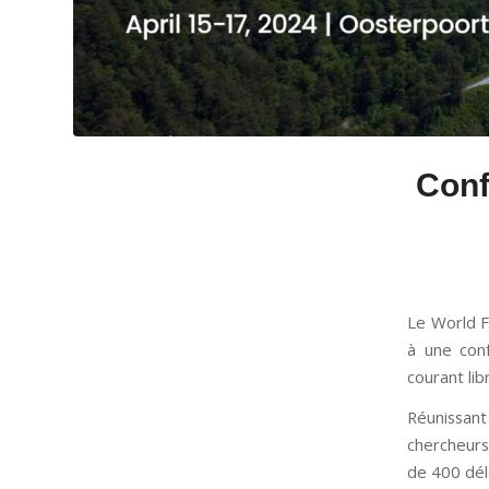
Conf
Le World F
à une conf
courant li
Réunissant 
chercheurs
de 400 dél