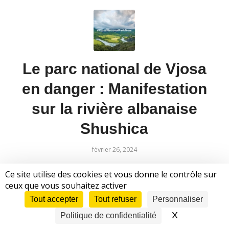
Le parc national de Vjosa
en danger : Manifestation
sur la rivière albanaise
Shushica
février 26, 2024
» Une vallée entière se dresse contre le
Ce site utilise des cookies et vous donne le contrôle sur
ceux que vous souhaitez activer
détournement de ses eaux : Le samedi 24 février, les
maires de la vallée de Shushica se sont rassemblés
Tout accepter
Tout refuser
Personnaliser
pour protester contre les plans de destruction de la
X
Masquer le 
Politique de confidentialité
nature pour Shushica ++ Le gouvernement albanais