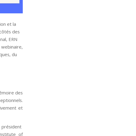
ion et la
 côtés des
onal, ERN
n webinaire,
sques, du
mémoire des
eptionnels.
tivement et
 président
stitute of