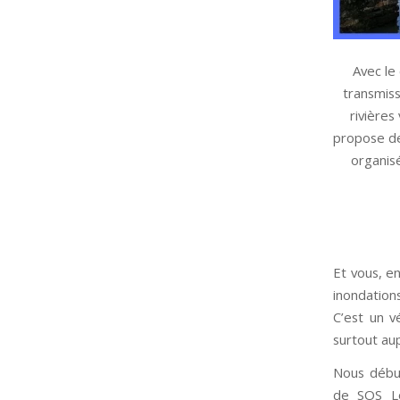
Avec le 
transmiss
rivières
propose de 
organisé
Et vous, e
inondation
C’est un v
surtout au
Nous débu
de SOS Lo