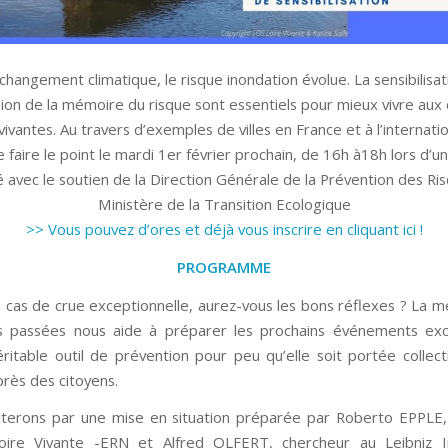
changement climatique, le risque inondation évolue. La sensibilisat
ion de la mémoire du risque sont essentiels pour mieux vivre aux
 vivantes. Au travers d’exemples de villes en France et à l’internati
faire le point le mardi 1er février prochain, de 16h à18h lors d’u
 avec le soutien de la Direction Générale de la Prévention des Ri
Ministère de la Transition Ecologique
>> Vous pouvez d’ores et déjà vous inscrire en cliquant ici !
PROGRAMME
n cas de crue exceptionnelle, aurez-vous les bons réflexes ? La 
s passées nous aide à préparer les prochains événements exc
éritable outil de prévention pour peu qu’elle soit portée collec
près des citoyens.
terons par une mise en situation préparée par Roberto EPPLE,
ire Vivante -ERN et Alfred OLFERT, chercheur au Leibniz In