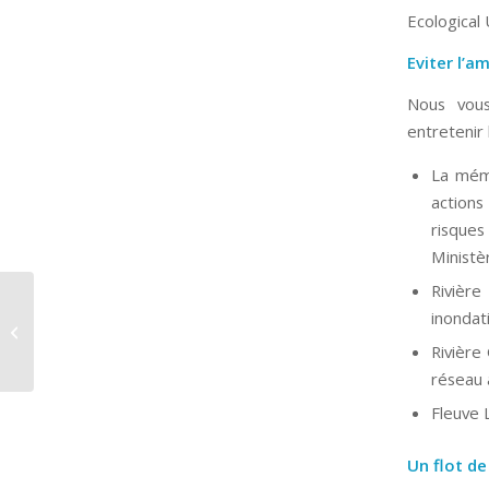
Ecological
Eviter l’a
Nous vous
entretenir 
La mémo
actions
risques
Ministè
Rivièr
Exprimez-vous sur le
inondat
Plan Loire V avant le 19
Rivière
décembre prochain !
réseau 
Fleuve 
Un flot de