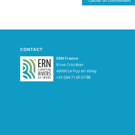
CONTACT
ERN France
8 rue Crozatier
43000 Le Puy en Velay
+33 (0)4.71.05.57.88