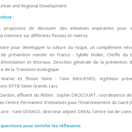
 Urban and Regional Development.
mnésie :
 proposons de découvrir des initiatives inspirantes pour s
la mémoire sur différents fleuves et rivières.
ire pour développer la culture du risque, un complément néc
 de prévention menée en France : Sybille Muller, Cheffe du 
 d’inondation et littoraux, Direction générale de la prévention d
re de la Transition écologique
e Marne et fleuve Seine : Yann RAGUENES, ingénieur prév
ions EPTB Seine Grands Lacs.
 Gardon, affluent du Rhône : Sophie DROCOURT, coordinatrice de
au Centre Permanent d’Initiatives pour l’Environnement du Gard (
Loire : Yann DERACO, directeur adjoint DREAL Centre Val de Loire.
 questions pour enrichir les réflexions