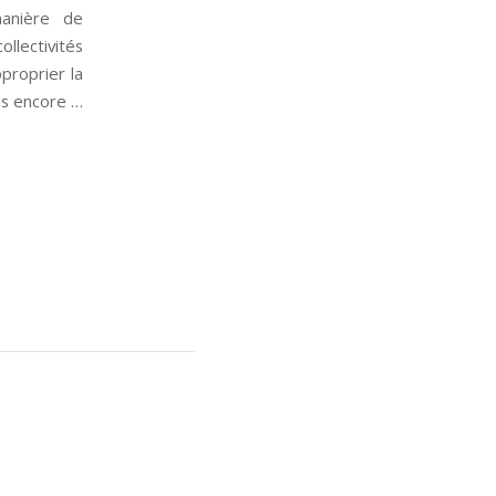
manière de
lectivités
proprier la
ns encore …