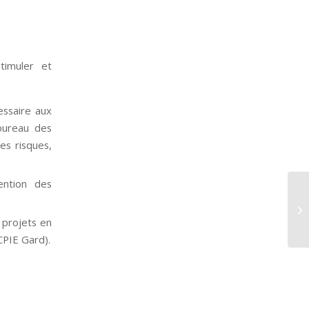
timuler et
essaire aux
bureau des
es risques,
ention des
 projets en
CPIE Gard).