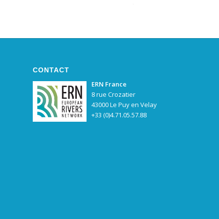
CONTACT
ERN France
8 rue Crozatier
43000 Le Puy en Velay
+33 (0)4.71.05.57.88