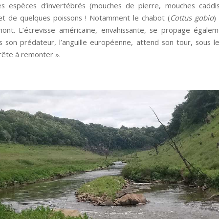
s espèces d’invertébrés (mouches de pierre, mouches caddi
et de quelques poissons ! Notamment le chabot (
Cottus gobio
)
mont. L’écrevisse américaine, envahissante, se propage égale
is son prédateur, l’anguille européenne, attend son tour, sous 
rête à remonter ».