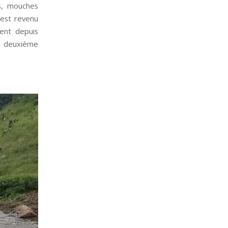
s, mouches
 est revenu
ment depuis
le deuxième