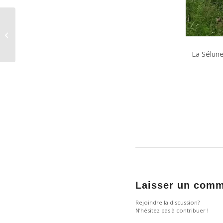
Restitution du projet
AMBER : vidéo du
webinaire, magazine
La Sélun
Laisser un comm
Rejoindre la discussion?
N’hésitez pas à contribuer !