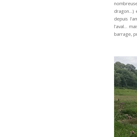
nombreuse
dragon…) 
depuis l’a
l’aval… ma
barrage, p