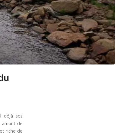
du
l déjà ses
en amont de
 et riche de