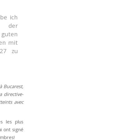
be ich
g der
 guten
en mit
027 zu
à Bucarest,
 directive-
teints avec
es les plus
i ont signé
embres!