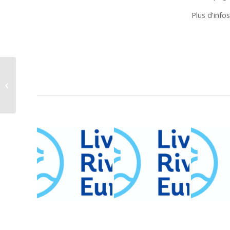
Plus d’info
Publication printanière
de notre Rivernews
Europe