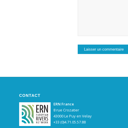
CONTACT
ERN France
8 rue Crozatier
43000 Le Puy en Velay
+33 (0)4.71.05.57.88