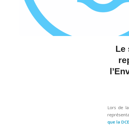
Le 
re
l’En
Lors de la
représenta
que la DCE