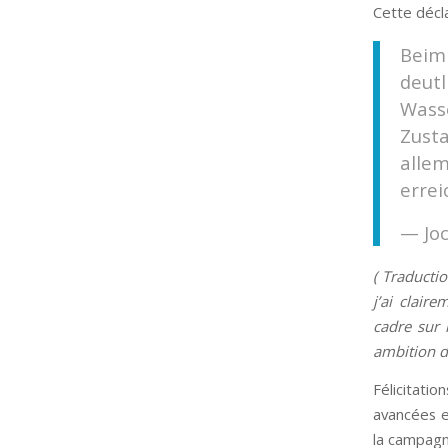
Cette décl
Beim
deu
Wass
Zust
alle
errei
— Jo
( Traducti
j’ai clair
cadre sur 
ambition d’
Félicitati
avancées e
la campagn