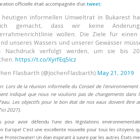
aration officielle était accompagnée d’un
tweet
:
 heutigen informellen Umweltrat in Bukarest ha
tlich gemacht, dass wir keine Änderun
errahmenrichtlinie wollen. Die Ziele für einen
and unseres Wassers und unserer Gewässer müss
m Nachdruck verfolgt werden, um sie bis 2
chen.
https://t.co/XyrfEq5Icz
chen Flasbarth (@JochenFlasbarth)
May 21, 2019
on: Lors de la réunion informelle du Conseil de l’environnement 
ement indiqué que nous ne voulions pas de changements dans la
l’eau. Les objectifs pour le bon état de nos eaux doivent être at
ici 2027).
ons pour avoir défendu l’une des législations environnemental
n Europe! C’est une excellente nouvelle pour tous les citoyens qu
e Protectwater! Un élan inspirant à suivre par les autres États m