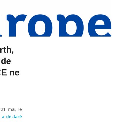
rth,
 de
CE ne
 21 mai, le
, a déclaré