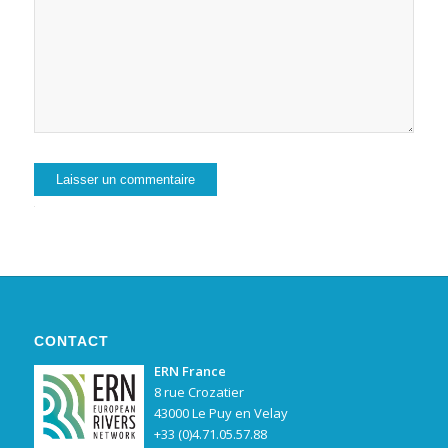
Alternative:
CONTACT
ERN France
8 rue Crozatier
43000 Le Puy en Velay
+33 (0)4.71.05.57.88