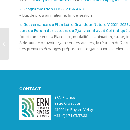
3. Programmation FEDER 2014-2020
– Etat de programmation et fin de gestion
4. Gouvernance du Plan Loire Grandeur Nature V 2021-2027 :
Lors du Forum des acteurs du 7 janvier, il avait été indiqu
fonctionnement du Plan Loire, modalités d’animation, stratégi
Excellente nouvelle
A défaut de pouvoir organiser des ateliers, la réunion du 7 oc
pour la Vjosa!
Ces premiers échanges prépareront l’organisation d’ateliers spéc
CONTACT
ERN France
8 rue Crozatier
43000 Le Puy en Velay
+33 (0)4.71.05.57.88