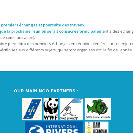
 premiers échanges et poursuite des travaux
é que la prochaine réunion serait consacrée principaleme
nt à des échang
e de communication).
tobre permettra des premiers échanges en réunion plénière sur cet enjeu es
ifiques aux différents sujets, qui seront organisés d’ici la fin de l’année.
OUR MAIN NGO PARTNERS :