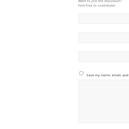
Want to join the discussion?
Feel free to contribute!
Save my name, email, and w