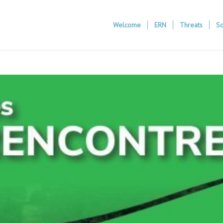
Welcome
ERN
Threats
So