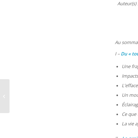
Auteur(s)
Au somma
I –
Du « to
Une fra
Impacts
L’effac
River Basin
Management Plan:
Un mouv
Public Consultation
Éclaira
Underway
Ce que 
La vie 