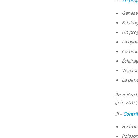
II –
Le proj
Genèse 
Éclaira
Un pro
La dyna
Communa
Éclaira
Végétat
La dimen
Première b
(juin 2019,
III –
Contrib
Hydromo
Poissons