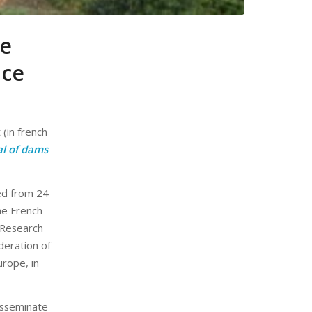
he
nce
 (in french
al of dams
ed from 24
he French
l Research
deration of
rope, in
isseminate