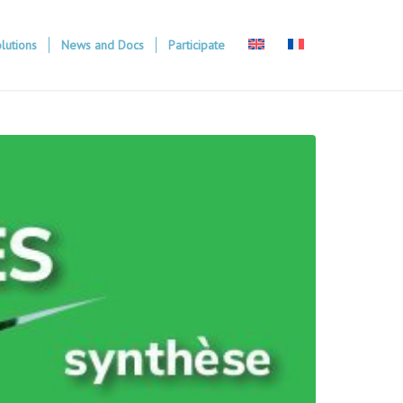
lutions
News and Docs
Participate