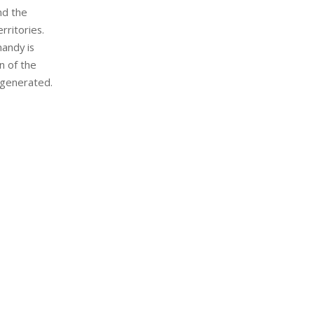
nd the
rritories.
mandy is
n of the
 generated.