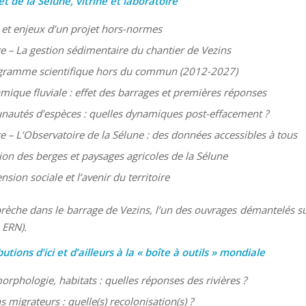
et de la Sélune, vitrine et laboratoire
et enjeux d’un projet hors-normes
ge – La gestion sédimentaire du chantier de Vezins
gramme scientifique hors du commun (2012-2027)
mique fluviale : effet des barrages et premières réponses
utés d’espèces : quelles dynamiques post-effacement ?
ge – L’Observatoire de la Sélune : des données accessibles à tous
ion des berges et paysages agricoles de la Sélune
sion sociale et l’avenir du territoire
rèche dans le barrage de Vezins, l’un des ouvrages démantelés su
 ERN).
utions d’ici et d’ailleurs à la « boîte à outils » mondiale
rphologie, habitats : quelles réponses des rivières ?
 migrateurs : quelle(s) recolonisation(s) ?