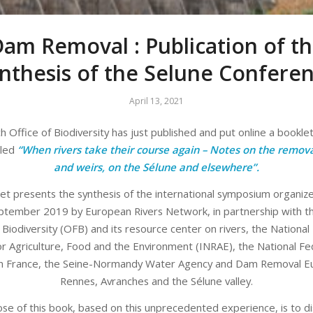
am Removal : Publication of t
nthesis of the Selune Confere
April 13, 2021
 Office of Biodiversity has just published and put online a booklet
tled
“When rivers take their course again – Notes on the remov
and weirs, on the Sélune and elsewhere”.
let presents the synthesis of the international symposium organiz
ptember 2019 by European Rivers Network, in partnership with t
 Biodiversity (OFB) and its resource center on rivers, the Nationa
for Agriculture, Food and the Environment (INRAE), the National Fe
 in France, the Seine-Normandy Water Agency and Dam Removal Eu
Rennes, Avranches and the Sélune valley.
se of this book, based on this unprecedented experience, is to d