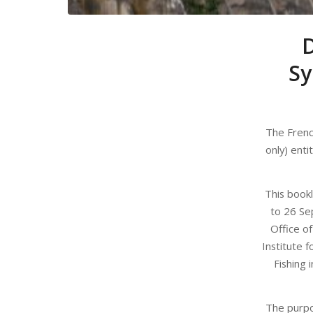
D
Sy
The French
only) enti
This book
to 26 Se
Office of
Institute 
Fishing
The purpo